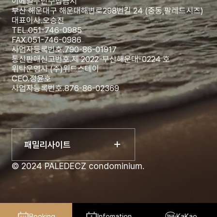
이메일무단수집금지
부산 해운대구 해운대해변로298번길 24 (중동,팔레드시즈)
대표이사.
오승진
TEL.
051-746-0985
FAX.
051-746-0986
사업자등록번호.
790-86-01917
통신판매신고번호.
제 2022-부산해운대-0224 호
위탁운영사 (주)위드스테이
CEO.
정윤호
사업자등록번호.
876-86-02369
패밀리사이트
© 2024 PALEDECZ condominium.
Booking
Infomation
KaKao