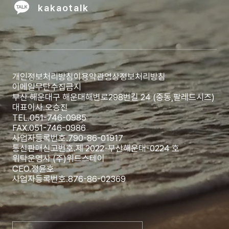
kakaotalk
개인정보처리방침
이용약관
영상정보처리방침
이메일무단수집금지
부산 해운대구 해운대해변로298번길 24 (중동,팔레드시즈)
대표이사.
오승진
TEL.
051-746-0985
FAX.
051-746-0986
사업자등록번호.
790-86-01917
통신판매신고번호.
제 2022-부산해운대-0224 호
위탁운영사 (주)위드스테이
CEO.
정윤호
사업자등록번호.
876-86-02369